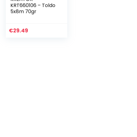
KRT660106 – Toldo
5x8m 70gr
€
29.49