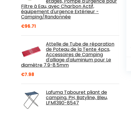
étages, Pompe d'urgence pour
Filtre à Eau, avec Charbon Actif,
équipement d'urgence Extérieur -
Camping/Randonnée
€
96.71
Attelle de Tube de réparation
de Poteau de la Tente 4pcs,
Accessoires de Camping
d'alliage d'aluminium pour Le
diamètre 7.9-8.5mm
€
7.98
Lafuma Tabouret pliant de
camping, PH, Batyline, Bleu,
LFM1390-8547