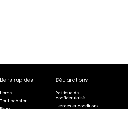
Liens rapides
Déclarations
Home
Politique de
confidentialité
Tout acheter
Termes et conditions
Blogs
Divulgation des
Nos boutiques en ligne
affiliations
Publicité