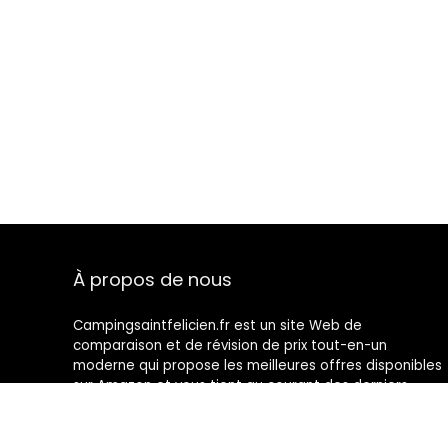
À propos de nous
Campingsaintfelicien.fr est un site Web de
comparaison et de révision de prix tout-en-un
moderne qui propose les meilleures offres disponibles
sur Amazon et vous tient au courant des derniers
blogs ajoutés. Toutes les images sont la propriété de
leurs propriétaires respectifs. Tout le contenu cité est
dérivé de leurs sources respectives.