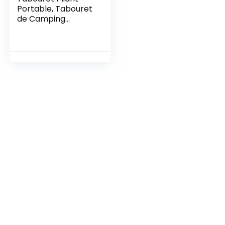
Portable, Tabouret
de Camping
Tabouret
Télescopique
Réglable en
Hauteur Chaise
Pliante pour
Voyage,
Randonnée, Pêche,
Barbecue, Extérieur
et Intérieur, Maxi
Charge 200KG
(Bleu)