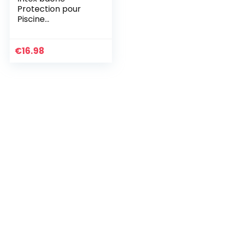
Protection pour
Piscine
rectangulaire
Tubulaire 4m50 x
2m20
€
16.98