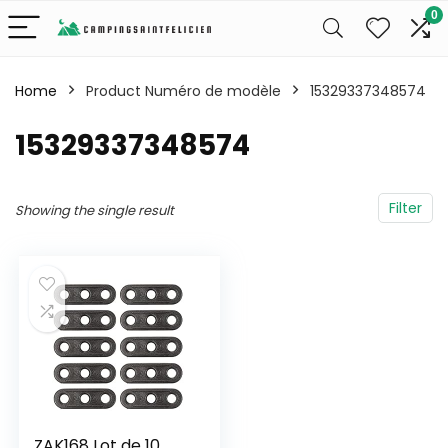
0
Home
Product Numéro de modèle
‎15329337348574
‎15329337348574
Filter
Showing the single result
ZAK168 Lot de 10