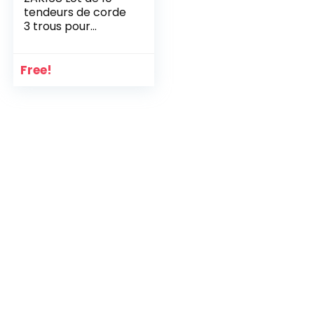
tendeurs de corde
3 trous pour
camping en plein
air – tendeurs de
corde pour tente,
Free!
accessoire de
camping