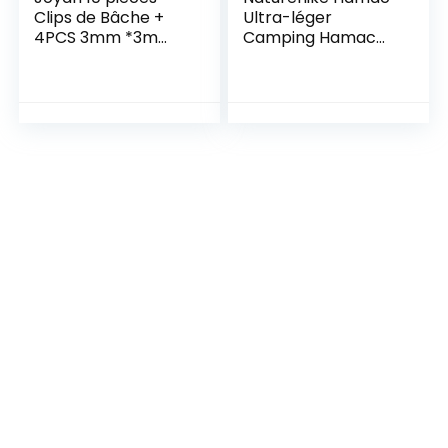
Clips de Bâche +
Ultra-léger
4PCS 3mm *3m
Camping Hamac
Cordes pour Tente
Parachute en Nylon
Réfléchissante
À Séchage Rapide
Pince pour Tentes,
pour Trekking
Couvertures,
Capacité De
Auvents, Bannières,
200KG(Kaki)
Navigation de
Plaisance