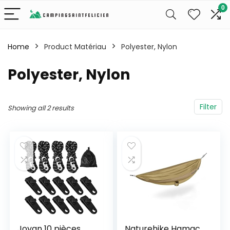
0
Home
Product Matériau
‎Polyester, Nylon
‎Polyester, Nylon
Filter
Showing all 2 results
Joyan 10 pièces
Naturehike Hamac