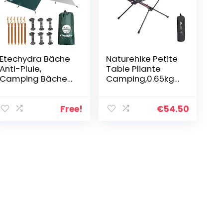
Etechydra Bâche
Naturehike Petite
Anti-Pluie,
Table Pliante
Camping Bâche
Camping,0.65kg
Rain Tarp Toile de
Portable Ultra
Tente Ourdoor,
légère avec
randonnée,
Sac,Hauteur
Free!
€
54.50
bâche de Tente
39CM, pour la
de Tente de
Plage, la pêche,
hamac bâche de
l’extérieur, la
Tente, Portables
randonnée, Le
légères, bâche de
Pique-Nique, Le
Tente Verte
Jardin