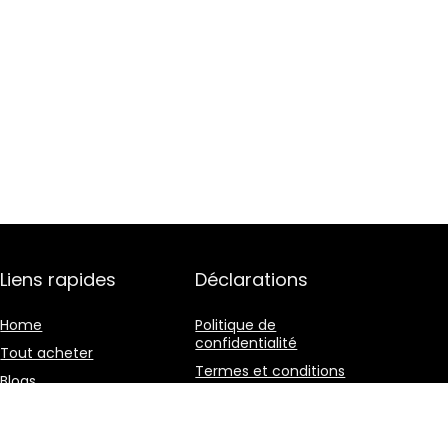
Liens rapides
Déclarations
Home
Politique de
confidentialité
Tout acheter
Termes et conditions
Blogs
Divulgation des
Nos boutiques en ligne
affiliations
Publicité