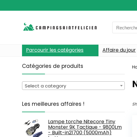
Search
for:
Parcourir les catégories
Affaire du jour
Catégories de produits
H
‎
Select a category
Les meilleures affaires !
Sh
Lampe torche Nitecore Tiny
Monster 9K Tactique - 9800Lm
- Built-in21700 (5000mAh)