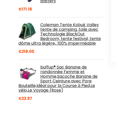
battery
€
171.16
Coleman Tente Kobuk Valley
tente de camping, toile avec
Technologie BlackOut
Bedroom, tente festival, tente
dôme ultra légère,, 100% imperméable
€
219.00
buffup® Sac Banane de
randonnée Femme et
Homme,Sacoche Banane de
Sport Ceinture avec Pore
Bouteille,Idéal pour la Course à Pied,Le
vélo,Le Voyage (Rose)
€
22.97