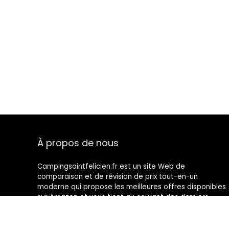
À propos de nous
Campingsaintfelicien.fr est un site Web de
comparaison et de révision de prix tout-en-un
moderne qui propose les meilleures offres disponibles
sur Amazon et vous tient au courant des derniers
blogs ajoutés. Toutes les images sont la propriété de
leurs propriétaires respectifs. Tout le contenu cité est
dérivé de leurs sources respectives.