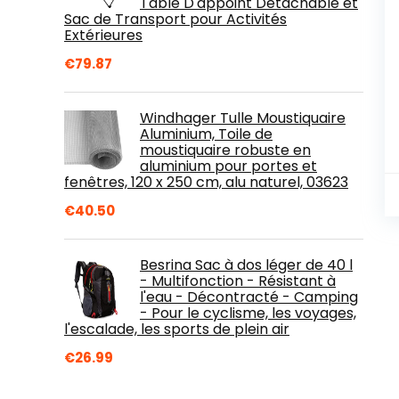
Table D'appoint Détachable et
Sac de Transport pour Activités
Extérieures
€
79.87
Windhager Tulle Moustiquaire
Aluminium, Toile de
moustiquaire robuste en
aluminium pour portes et
fenêtres, 120 x 250 cm, alu naturel, 03623
€
40.50
Besrina Sac à dos léger de 40 l
- Multifonction - Résistant à
l'eau - Décontracté - Camping
- Pour le cyclisme, les voyages,
l'escalade, les sports de plein air
€
26.99