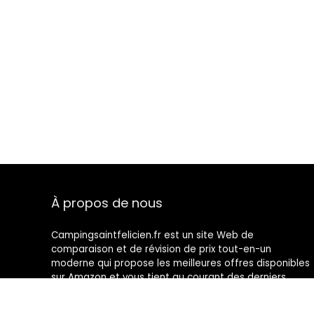
À propos de nous
Campingsaintfelicien.fr est un site Web de
comparaison et de révision de prix tout-en-un
moderne qui propose les meilleures offres disponibles
sur Amazon et vous tient au courant des derniers
blogs ajoutés. Toutes les images sont la propriété de
leurs propriétaires respectifs. Tout le contenu cité est