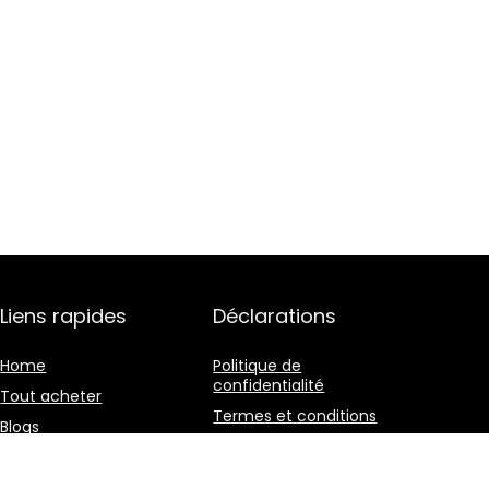
Liens rapides
Déclarations
Home
Politique de
confidentialité
Tout acheter
Termes et conditions
Blogs
Divulgation des
Nos boutiques en ligne
affiliations
Publicité