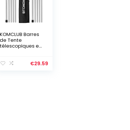
KOMCLUB Barres
de Tente
télescopiques en
Aluminium pour
Tente – Légères
et réglables
€
29.59