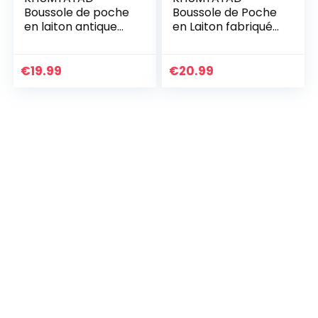
Boussole de poche
Boussole de Poche
en laiton antique
en Laiton fabriquée
fabriquée à la main
à la Main,
entièrement
entièrement
fonctionnelle avec
Fonctionnelle,
€
19.99
€
20.99
étui en cuir
Boussole Nautique
Antique, Boussole
gravable, Boussole
Steampunk avec
étui en Cuir.