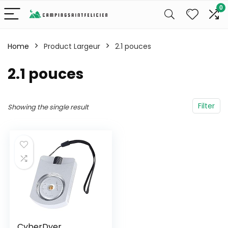
0
Home
Product Largeur
‎2.1 pouces
‎2.1 pouces
Filter
Showing the single result
CyberDyer