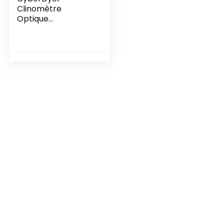
Clinomètre
Optique
Professionnel en
Aluminium étanche
indicateur de
Hauteur indicateur
de Pente Haute
précision altimètre
(Argent)