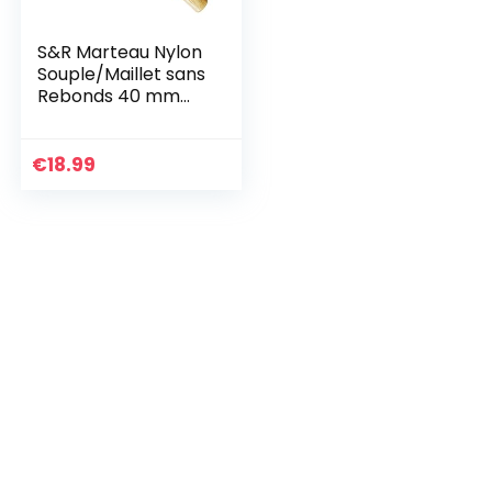
S&R Marteau Nylon
Souple/Maillet sans
Rebonds 40 mm
Tête en blocs PU,
manche en bois
canadien
€
18.99