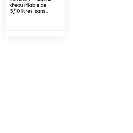
d’eau Pliable de
5/10 litres, sans
BPA, Bidon d’eau
Flexible pour Les
urgences, Convient
pour la randonnée,
Le Camping, Le
Pique-Nique, Les
Voyages, Le
Barbecue