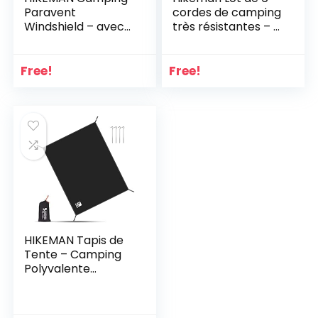
Paravent
cordes de camping
Windshield – avec
très résistantes – 5
fenêtre,Grand
mm –
Tente de
Réfléchissantes –
Plage,Brise-Vue de
Avec tendeur –
Free!
Free!
Jardin
Cordon en nylon
solide pour grandes
tentes, grandes
bâches, auvent, etc
HIKEMAN Tapis de
Tente – Camping
Polyvalente
étanche Bâche
Ultra Léger et
Portable