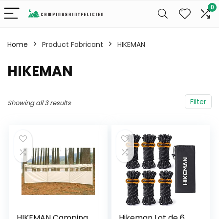
0
Home
Product Fabricant
‎HIKEMAN
‎HIKEMAN
Filter
Showing all 3 results
HIKEMAN Camping
Hikeman Lot de 6