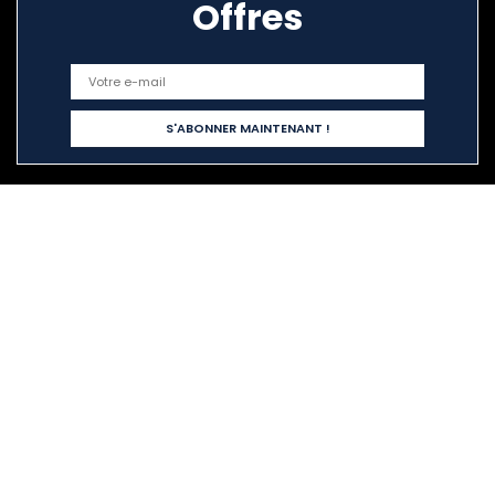
Offres
Liens rapides
Home
Tout acheter
Blogs
Nos boutiques en ligne
Publicité
Déclarations