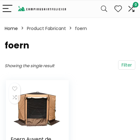
0
Home
Product Fabricant
‎foern
‎foern
Filter
Showing the single result
Foern Auvent de