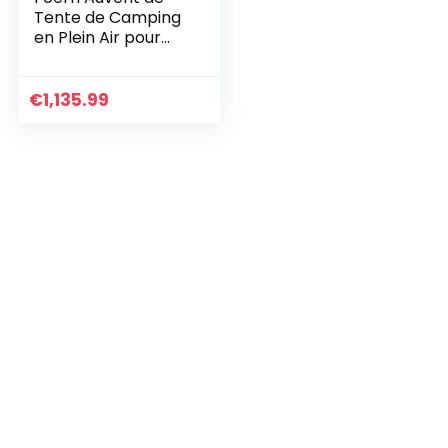
Tente de Camping
en Plein Air pour
Pièce de Maison
D’écran, Tente
Pop-up
€
1,135.99
Instantanée, Tente
de Camping
Étanche
Ultralégère,
Grande Taille