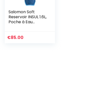
Salomon Soft
Reservoir INSUL 1.6L,
Poche à Eau
unisexe, isolée avec
antigel Parfait pour
le ski et le
€
85.00
snowboard, Bleu
clair/ Clear Blue