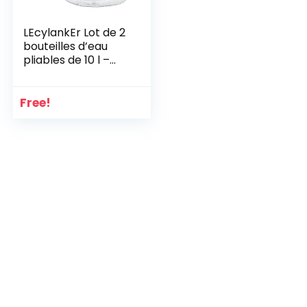
LEcylankEr Lot de 2
bouteilles d’eau
pliables de 10 l –
Réutilisable pour le
sport, le camping,
la randonnée, le
Free!
pique-nique, le
barbecue, la
voiture en plein air