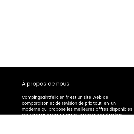
À propos de nous
Campingsaintfelicien.fr est un site Web de
comparaison et de révision de prix tout-en-un
moderne qui propose les meilleures offres disponibles
sur Amazon et vous tient au courant des derniers
blogs ajoutés. Toutes les images sont la propriété de
leurs propriétaires respectifs. Tout le contenu cité est
dérivé de leurs sources respectives.