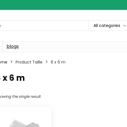
All categories
blogs
ome
Product Taille
6 x 6 m
 x 6 m
owing the single result