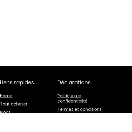
Liens rapides
Déclarations
Home
Politique de
confidentialité
Tout acheter
Termes et conditions
Blogs
Divulgation des
Nos boutiques en ligne
affiliations
Publicité